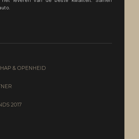
 het leveren van de beste kwaliteit. Samen
auto.
CHAP & OPENHEID
TNER
NDS 2017